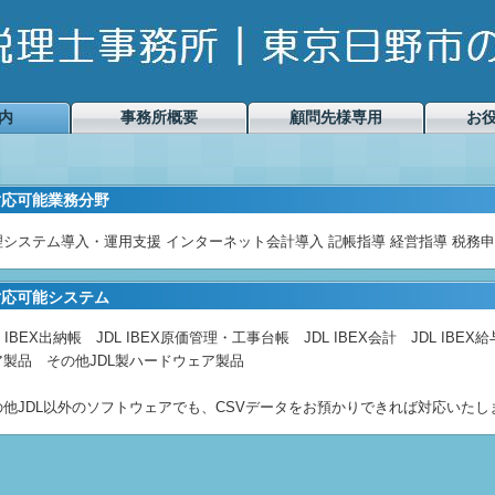
内
事務所概要
顧問先様専用
お
対応可能業務分野
理システム導入・運用支援 インターネット会計導入 記帳指導 経営指導 税務申
対応可能システム
L IBEX出納帳 JDL IBEX原価管理・工事台帳 JDL IBEX会計 JDL IBE
ア製品 その他JDL製ハードウェア製品
の他JDL以外のソフトウェアでも、CSVデータをお預かりできれば対応いたし