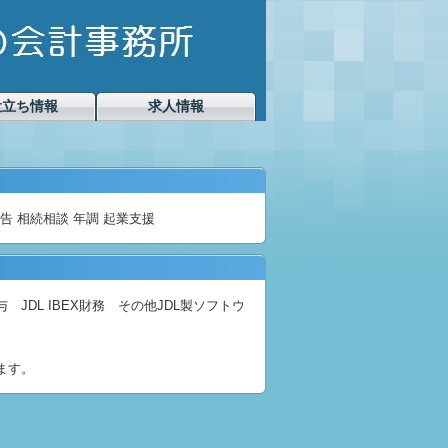
役立ち情報
求人情報
告 相続相談 年調 起業支援
X給与 JDL IBEX財務 その他JDL製ソフトウ
ます。