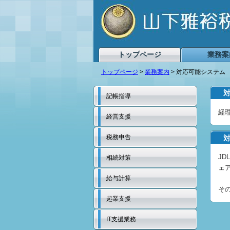
トップページ
業務案
トップページ
>
業務案内
> 対応可能システム
記帳指導
経
経営支援
税務申告
JD
相続対策
ェ
給与計算
そ
起業支援
IT支援業務